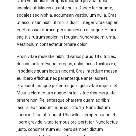
Nulla vestibulum tempus odio, sed pulvinar odio
sodales ut. Mauris eu ante nulla. Donec tortor ante,
sodales sed nibh a, accumsan vestibulum nulla. Cras
ut accumsan nibh, ut mollis dolor. Integer vitae sapien
eget massa ullamcorper sodales eu et augue. Etiam
sagittis rutrum sapien in feugiat. Nunc vitae mi urna.
Vestibulum consectetur ornare dolor.
Proin vitae molestie nibh, id varius purus. Ut ultricies,
dui non pellentesque tempus, dolor lacus facilisis ex,
in sodales quam lectus nec mi. Cras interdum massa
eu libero efficitur, nec pellentesque ante laoreet.
Praesent tristique pellentesque ligula vitae imperdiet.
Mauris elementum augue tortor, vitae rhoncus justo
ornare non. Pellentesque pharetra quam ac nibh
iaculis, eu tincidunt nunc sollicitudin. Nunc dictum
libero in feugiat feugiat. Phasellus semper augue et
libero gravida, vitae tempus orci porttitor. Nunc lectus
justo, condimentum eu libero semper, dictum