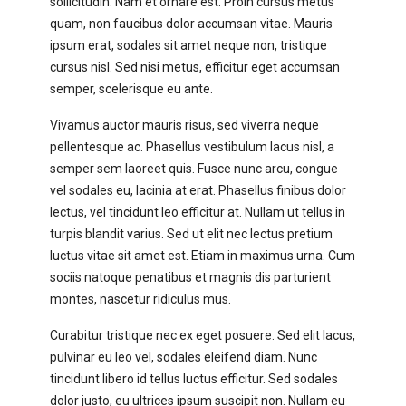
sollicitudin. Nam et ornare est. Proin cursus metus
quam, non faucibus dolor accumsan vitae. Mauris
ipsum erat, sodales sit amet neque non, tristique
cursus nisl. Sed nisi metus, efficitur eget accumsan
semper, scelerisque eu ante.
Vivamus auctor mauris risus, sed viverra neque
pellentesque ac. Phasellus vestibulum lacus nisl, a
semper sem laoreet quis. Fusce nunc arcu, congue
vel sodales eu, lacinia at erat. Phasellus finibus dolor
lectus, vel tincidunt leo efficitur at. Nullam ut tellus in
turpis blandit varius. Sed ut elit nec lectus pretium
luctus vitae sit amet est. Etiam in maximus urna. Cum
sociis natoque penatibus et magnis dis parturient
montes, nascetur ridiculus mus.
Curabitur tristique nec ex eget posuere. Sed elit lacus,
pulvinar eu leo vel, sodales eleifend diam. Nunc
tincidunt libero id tellus luctus efficitur. Sed sodales
dolor justo, eu ultrices ipsum suscipit non. Nullam eu