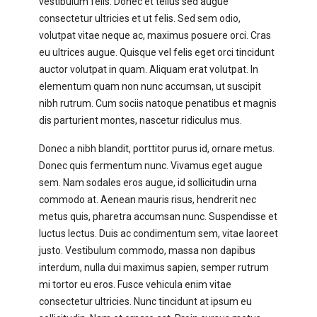
vestibulum felis. Donec et tellus sed augue
consectetur ultricies et ut felis. Sed sem odio,
volutpat vitae neque ac, maximus posuere orci. Cras
eu ultrices augue. Quisque vel felis eget orci tincidunt
auctor volutpat in quam. Aliquam erat volutpat. In
elementum quam non nunc accumsan, ut suscipit
nibh rutrum. Cum sociis natoque penatibus et magnis
dis parturient montes, nascetur ridiculus mus.
Donec a nibh blandit, porttitor purus id, ornare metus.
Donec quis fermentum nunc. Vivamus eget augue
sem. Nam sodales eros augue, id sollicitudin urna
commodo at. Aenean mauris risus, hendrerit nec
metus quis, pharetra accumsan nunc. Suspendisse et
luctus lectus. Duis ac condimentum sem, vitae laoreet
justo. Vestibulum commodo, massa non dapibus
interdum, nulla dui maximus sapien, semper rutrum
mi tortor eu eros. Fusce vehicula enim vitae
consectetur ultricies. Nunc tincidunt at ipsum eu